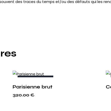
souvent des traces du temps et/ou des défauts qui les ren
ires
OUT OF STOCK
Parisienne brut
C
320.00
€