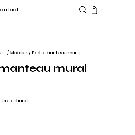
ontact
0
que
Mobilier
Porte manteau mural
 manteau mural
€
intré à chaud.