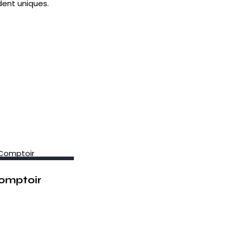
dent uniques.
OUT OF STOCK
omptoir